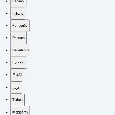
Español
Italiano
Português
Deutsch
Nederlands
Русский
日本語
عربي
Türkçe
中文(简体)