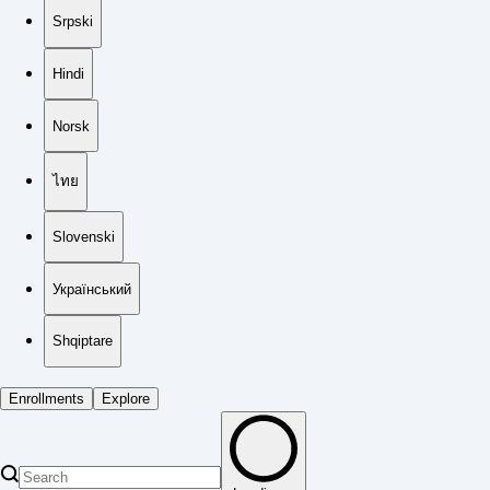
Srpski
Hindi
Norsk
ไทย
Slovenski
Український
Shqiptare
Enrollments
Explore