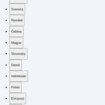
Svenska
Română
Čeština
Magyar
Slovenský
Dansk
Indonesian
Polski
Ελληνικά