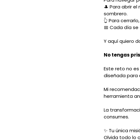
🎩 Para abrir e
sombrero.
👆 Para cerrarl
📅 Cada día se
Y aquí quiero 
No tengas pris
Este reto no es
diseñada para q
Mi recomendaci
herramienta ant
La transformac
consumes.
✨ Tu única misi
Olvida todo lo