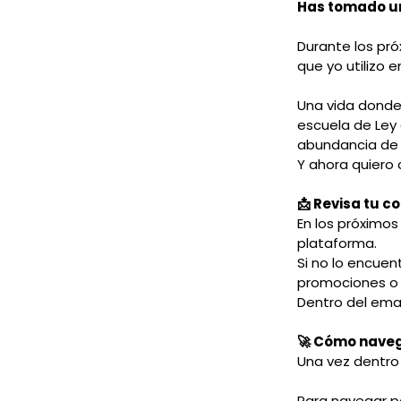
Has tomado u
Durante los pró
que yo utilizo 
Una vida donde
escuela de Ley 
abundancia de 
Y ahora quiero 
📩 Revisa tu c
En los próximos
plataforma.
Si no lo encuen
promociones o 
Dentro del emai
🚀 Cómo naveg
Una vez dentro 
Para navegar po