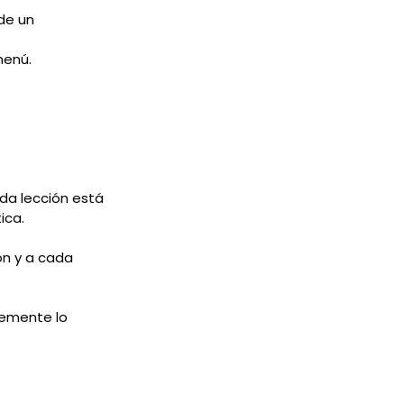
 de un
menú.
ada lección está
ica.
ón y a cada
lemente lo