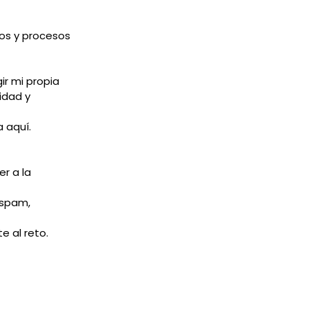
ios y procesos
ir mi propia
idad y
 aquí.
er a la
 spam,
e al reto.