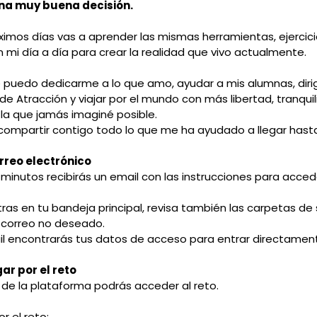
na muy buena decisión.
ximos días vas a aprender las mismas herramientas, ejercic
en mi día a día para crear la realidad que vivo actualmente.
 puedo dedicarme a lo que amo, ayudar a mis alumnas, dirig
de Atracción y viajar por el mundo con más libertad, tranquil
la que jamás imaginé posible.
compartir contigo todo lo que me ha ayudado a llegar hasta
orreo electrónico
 minutos recibirás un email con las instrucciones para acced
tras en tu bandeja principal, revisa también las carpetas de
correo no deseado.
l encontrarás tus datos de acceso para entrar directament
ar por el reto
de la plataforma podrás acceder al reto.
r el reto: